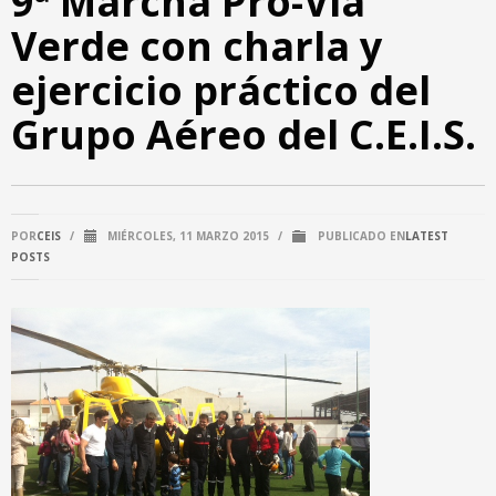
9ª Marcha Pro-Vía
Verde con charla y
ejercicio práctico del
Grupo Aéreo del C.E.I.S.
POR
CEIS
/
MIÉRCOLES, 11 MARZO 2015
/
PUBLICADO EN
LATEST
POSTS