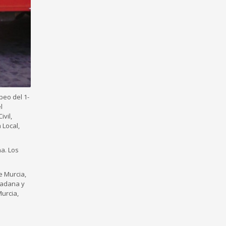
peo del 1-
l
vil,
 Local,
a. Los
e Murcia,
dadana y
urcia,