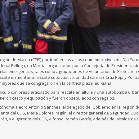
egión de Murcia (CEIS) participó en los actos conmemorativos del Día Euro
ardenal Belluga, en Murcia, organizados por la Consejería de Presidencia de
on las emergencias, tales como agrupaciones de voluntarios de Protección Ci
cate en montaña, rescate subacuático, unidad canina), Cruz Roja y Policía
y mayores que se congregaron en la céntrica plaza murciana.
ículo con brazo articulado para rescate en altura y una autobomba urban
stieron casco y equipación y fueron obsequiados con regalos.
Autónoma, Pedro Antonio Sánchez, el delegado del Gobierno en la Región d
denta del CEIS, María Dolores Pagán, el director general de Seguridad Ciu
rán, y el gerente del CEIS, Alfonso Ramón García, además del alcalde de M