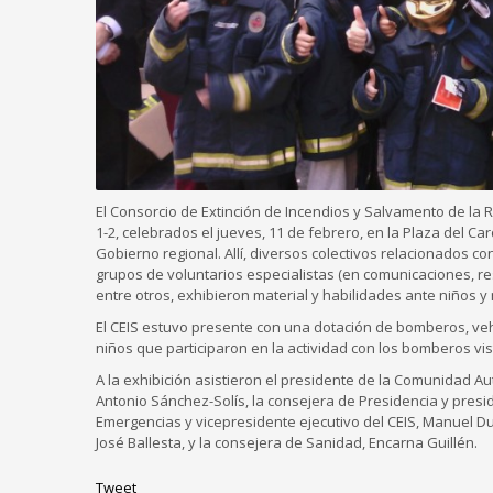
El Consorcio de Extinción de Incendios y Salvamento de la R
1-2, celebrados el jueves, 11 de febrero, en la Plaza del C
Gobierno regional. Allí, diversos colectivos relacionados c
grupos de voluntarios especialistas (en comunicaciones, res
entre otros, exhibieron material y habilidades ante niños 
El CEIS estuvo presente con una dotación de bomberos, veh
niños que participaron en la actividad con los bomberos vi
A la exhibición asistieron el presidente de la Comunidad 
Antonio Sánchez-Solís, la consejera de Presidencia y presi
Emergencias y vicepresidente ejecutivo del CEIS, Manuel Du
José Ballesta, y la consejera de Sanidad, Encarna Guillén.
Tweet