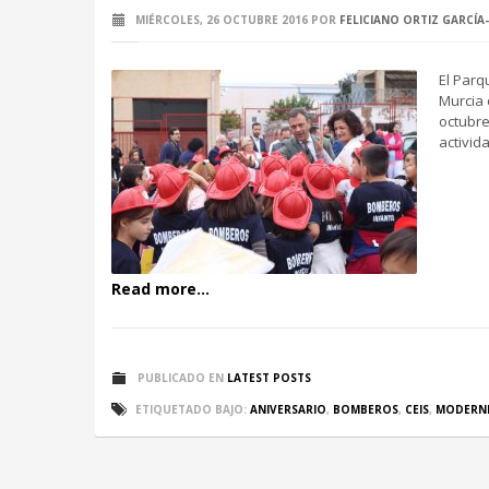
MIÉRCOLES, 26 OCTUBRE 2016
POR
FELICIANO ORTIZ GARCÍA
El Parq
Murcia 
octubre
activid
Read more...
PUBLICADO EN
LATEST POSTS
ETIQUETADO BAJO:
ANIVERSARIO
,
BOMBEROS
,
CEIS
,
MODERNI