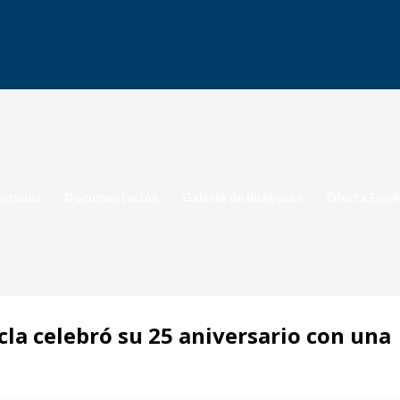
oticias
Documentación
Galería de imágenes
Oferta Empl
la celebró su 25 aniversario con una