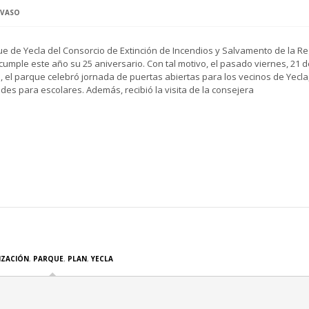
-VASO
ue de Yecla del Consorcio de Extinción de Incendios y Salvamento de la R
cumple este año su 25 aniversario. Con tal motivo, el pasado viernes, 21 d
, el parque celebró jornada de puertas abiertas para los vecinos de Yecla
ades para escolares. Además, recibió la visita de la consejera
ZACIÓN
,
PARQUE
,
PLAN
,
YECLA