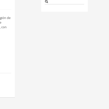
egión de
e
, con