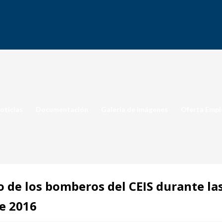
oticias
Documentación
Galería de imágenes
Oferta Empl
o de los bomberos del CEIS durante la
e 2016