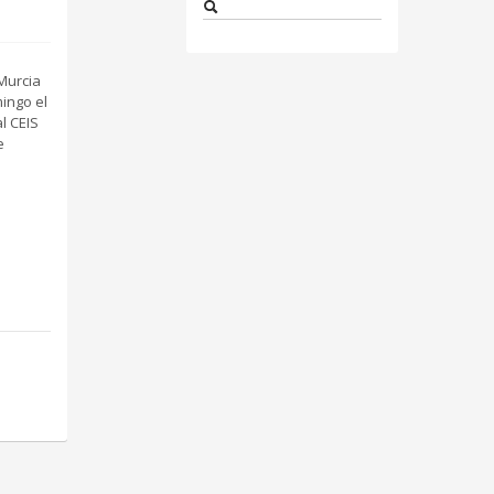
Murcia
mingo el
l CEIS
e