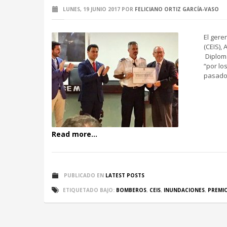
LUNES, 19 JUNIO 2017
POR
FELICIANO ORTIZ GARCÍA-VASO
El gere
(CEIS),
Diploma
“por lo
pasado
Read more...
PUBLICADO EN
LATEST POSTS
ETIQUETADO BAJO:
BOMBEROS
,
CEIS
,
INUNDACIONES
,
PREMI