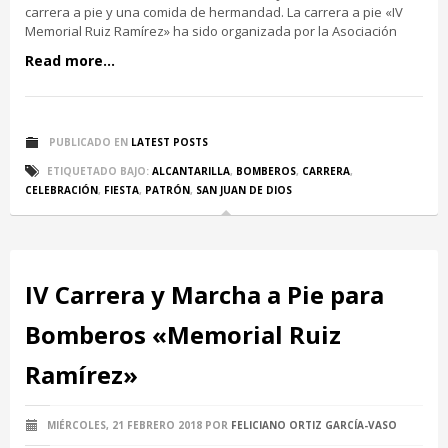
carrera a pie y una comida de hermandad. La carrera a pie «IV
Memorial Ruiz Ramírez» ha sido organizada por la Asociación
Read more...
PUBLICADO EN
LATEST POSTS
ETIQUETADO BAJO:
ALCANTARILLA
,
BOMBEROS
,
CARRERA
,
CELEBRACIÓN
,
FIESTA
,
PATRÓN
,
SAN JUAN DE DIOS
IV Carrera y Marcha a Pie para
Bomberos «Memorial Ruiz
Ramírez»
MIÉRCOLES, 21 FEBRERO 2018
POR
FELICIANO ORTIZ GARCÍA-VASO