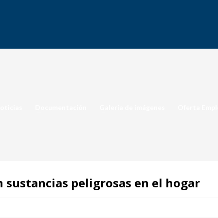
oticias
Documentación
Galería de imágenes
Oferta Empl
 sustancias peligrosas en el hogar