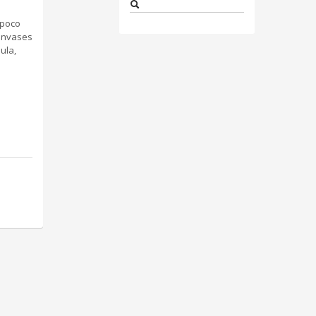
 poco
 envases
ula,